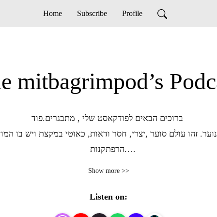
Home
Subscribe
Profile
e mitbagrimpod’s Podc
ברוכים הבאים לפודקאסט שלי , מתבגרים.פוד 

ר. זהו עולם סוער ,יצרי, חסר ודאות, כאוטי במקצת ויש בו המון 
הרפתקנות.

יזהר ממנו, שלא ברור איך נשרוד אותו ואני ? אני מאוהבת בגיל ה
Show more >>
יה כאדם הבוגר, בו הוא עושה סינתזה בין כל מה שלמד וקיבל בבי
ני של הגיל הזה מחכה לכם הגבר/ האישה הצעירים שהם יגדלו להיו
Listen on: