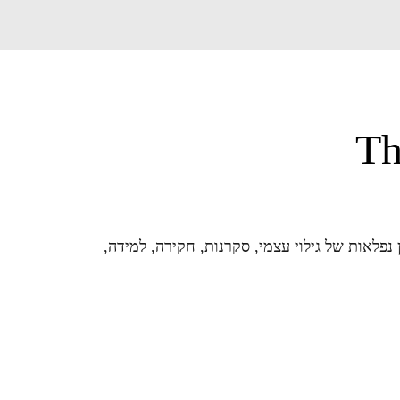
Th
נפלאות של גילוי עצמי, סקרנות, חקירה, למידה, 
נפלא הזה בו הילד שלנו נמצא בתוך הלימבו הזה 
ת עם ערכים והשפעות שהוא פוגש מחוצה לו. בצד 
ת.
 אני שרון מדריכת הורים בגישת אדלר ויוצרת את הפודקאסט הזה מתוך מחשבה לייצר גשר המחבר בין אתגרי ההורות לאתגרי הנוער. לתת קול למחשבות שלנו, 