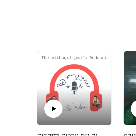
גיל ההתבגרות. בואו להקשיב ולהיות שותפים 
פרק#37 - ריקי פרץ בשיחה על אחאים במשפחות עם צרכים מיוחדים