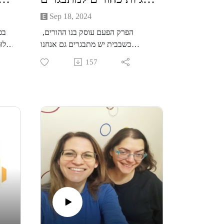
Sep 18, 2024
הפרק הפעם עוסק בנו ההורים,
בפ
כשבבית יש מתבגרים גם אנחנו
שלומ
מתבגרים איתם , הזוגיות שלנו גם היא
ל
157
מתבגרת ומשתנה. פעמים רבות זה
בדיוק השלב בחיים בו החוזה הזוגי
הותיק שמעולם לא דיברנו עליו
גבר
מתערער, הצרכים שלנו משתנים,
עדין
החיים שוחקים ונוצר עוד שדה
שנדרשת בו שדרוג גרסה. לעיתים
למ
החיים כל כך עמוסים שהזוגיות נידחקת
למקום האחרון, אנחנו בעצם קצת
לה
מוותרים עליה והויתור הזה מבלי שנדע
בי
מכניס קושי ואי שביעות רצון לחיים
ופעמים רבות משפיע לרעה גם על
הד
האוירה בבית ועל התפקוד מול הילדים
ע
ועל היחסים איתם. לשיחה כואבת
נג