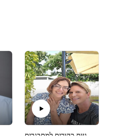
בפודקאסט אני מארחת בני נוער, הורים לבני נ
פרק#35 - על זוגיות כהורים למתבגרים
פרק#36 - האבא החדש כיצד להיות נוכח, בעל משמעות, שייך. שיחה עם משה שלומו