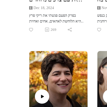
Dec 18, 2024
Nov
 בנפש
בפרק הפעם פגשתי את ריקי פרץ
וחנית
שהיא הלוחשת לאחאים, אחים ואחיות
י, לא
במשפחות בעלות צרכים מיוחדות. לא
269
 סמדר
פשוט להיות אח או אחות במשפחה
לפתוח
שיש בה ילדים עם צרכים מיוחדים.
, בתת
הטיפול, התחזוקה, רמת המעורבות
 אולם
ההורית גבוהה מאוד והרבה מסל
סייעים
האנרגיה הכולל של הבית הולך לילד
ור כזה
שצריך יותרמה על האח או האחות
ו החל
שלכאורה צריכים פחות? מהי חווית
ין את
החיים שלהם ריקי פורשת לפנינו את
טיבים
חווית החיים של האחאים למה הם
לפני,
זקוקים עבור עצמם מההורים,
רגשתי
מהסביבה, מה הם לא מאפשרים
 להכיר
לעצמם לקחת, ?כיצד לסייע להם
 יתרה
ללמוד לבקשריקי מדברת בשני כובעים,