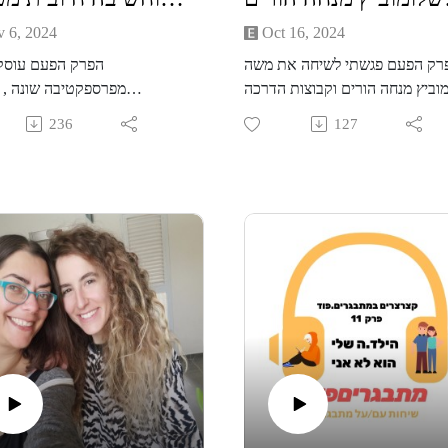
 6, 2024
Oct 16, 2024
רק הפעם פגשתי לשיחה את משה
הפרק הפעם עוסק
וביץ מנחה הורים וקבוצות הדרכה
מפרספקטיבה שונה , ר
אבות מתמחה בעולם של הגבריות
תודעתית. שדה שהוא קצת זר ל
236
127
החדשה, זו מנסה לפלס את דרכה,
המקום הטבעי שליהפגישה עם
למצוא את המקום הנכון, האיזון.
הייתה כל כך מדויקת ומאפשרת 
יות אשר גדלה בתוך עולם שנמצא
חלון משולב, העוסק גם בתודעה
 במעין לימבו של מעבר והתפתחות
מודע וכוחות חמקמקים מהעין,
מזהות גבר אלפא שתפקידו לפרנס,
גם חיבור לכלים קונקרטיים המ
שמע, להיות מרוחק רגשית לעולם
לשינוי חשיבה ודפוסים. חיב
של שוויון, גמישות תפקידית , רצון
שככל שנער/ה צעירים ירכש
יות הורה נוכח ומשמעותי ולאפשר
מגיל צעיר זה יאפשר להם להב
טוי רגשיהריקוד בין ציפיות החברה
המציאות אחרת במשקפיים מ
לרצון האישי הצורך לעשות את
ומצמיחיםאת סמדר לא הכרתי 
ברים אחרת מאיך שגדלנו. תובנות
כשפגשתי אותה בדלת ישר ה
ל גידול הדור הבא של גברים כיצד
נועם ורכות, זה לא טריוויאלי לא
דל אותם ונאפשר להם להרחיב את
אדם ולהרגיש ישר בנח בחברתו,