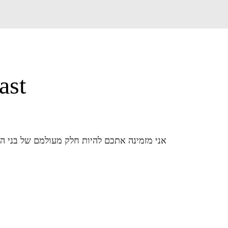
ast
אני מזמינה אתכם להיות חלק מעולמם של בני הנוע
לגיל הנעורים יצא שם רע, משהו שצריך לפחד ולה
בין ילדות ובגרות, בו הוא מגלה את מי שהוא יה
הש
